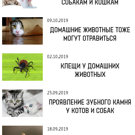
СОБАКАМ И КОШКАМ
09.10.2019
ДОМАШНИЕ ЖИВОТНЫЕ ТОЖЕ
МОГУТ ОТРАВИТЬСЯ
О КЛИНИКЕ
02.10.2019
Вызвать врача
ВЕТУСЛУГИ
КЛЕЩИ У ДОМАШНИХ
+7
(812)
429 39 03
ЖИВОТНЫХ
+7
(981)
817 26 06
ЗООУСЛУГИ
+7
(950)
046 66 80
ЗООТОВАРЫ
25.09.2019
Записаться на прием
Вакансии
ПРОЯВЛЕНИЕ ЗУБНОГО КАМНЯ
ВЕТАПТЕКА
Мы на карте:
У КОТОВ И СОБАК
СПб, пр. Мориса Тореза, д.30
СТАТЬИ
(магазин «Магнит», дальний торец дома, отдельный
вход)
18.09.2019
ЦЕНЫ