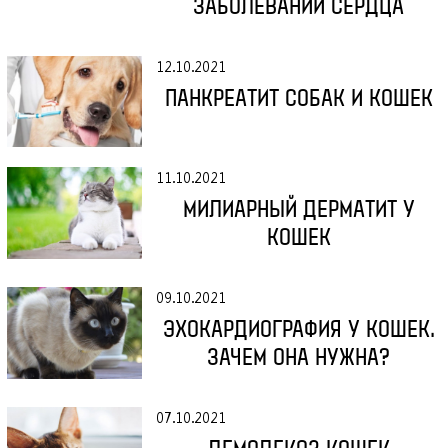
ЗАБОЛЕВАНИЙ СЕРДЦА
12.10.2021
ПАНКРЕАТИТ СОБАК И КОШЕК
О КЛИНИКЕ
Вызвать врача
ВЕТУСЛУГИ
11.10.2021
+7
(812)
429 39 03
МИЛИАРНЫЙ ДЕРМАТИТ У
+7
(981)
817 26 06
ЗООУСЛУГИ
+7
(950)
046 66 80
КОШЕК
ЗООТОВАРЫ
Записаться на прием
Вакансии
09.10.2021
ВЕТАПТЕКА
Мы на карте:
ЭХОКАРДИОГРАФИЯ У КОШЕК.
СПб, пр. Мориса Тореза, д.30
ЗАЧЕМ ОНА НУЖНА?
СТАТЬИ
(магазин «Магнит», дальний торец дома, отдельный
вход)
ЦЕНЫ
07.10.2021
ВЫЗОВ ВРАЧА НА ДОМ