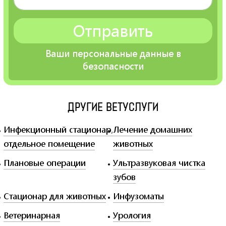
СПб, пр. Мориса Тореза, д.30
СТАТЬИ
(магазин «Магнит», дальний торец дома, отдельный
вход)
ЦЕНЫ
Ваши персональные данные в
ВЫЗОВ ВРАЧА НА ДОМ
ЛЕЧЕБНЫЕ КОРМА
безопасности
КОНТАКТЫ
ДРУГИЕ ВЕТУСЛУГИ
ВЫЗОВ ВРАЧА НА ДОМ
Инфекционный стационар,
Лечение домашних
отдельное помещение
животных
Плановые операции
Ультразвуковая чистка
зубов
Стационар для животных
Инфузоматы
Ветеринарная
Урология