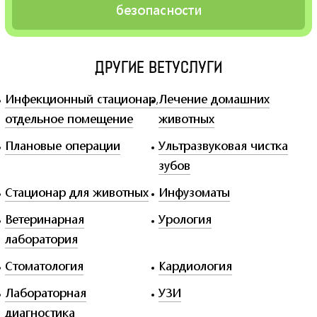
вход)
безопасности
ЦЕНЫ
ВЫЗОВ ВРАЧА НА ДОМ
ЛЕЧЕБНЫЕ КОРМА
ДРУГИЕ ВЕТУСЛУГИ
КОНТАКТЫ
Инфекционный стационар,
Лечение домашних
отдельное помещение
животных
ВЫЗОВ ВРАЧА НА ДОМ
Плановые операции
Ультразвуковая чистка
зубов
Стационар для животных
Инфузоматы
Ветеринарная
Урология
лаборатория
Стоматология
Кардиология
Лабораторная
УЗИ
диагностика