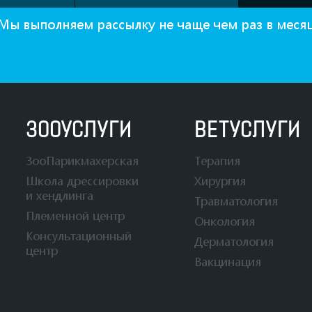
Мы выполняем рассылку не чаще чем раз в меся
ЗООУСЛУГИ
ВЕТУСЛУГИ
ЗооПарикмахерская
Терапия
Школа дрессировки
Хирургия
и хендлинга
Травматология
Племенной центр
Онкология
Консультационный
Дерматология
центр
Вакцинация