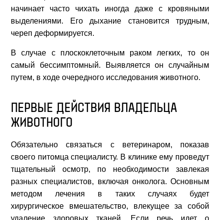
Вызвать врача
начинает часто чихать иногда даже с кровяными
ВЕТУСЛУГИ
выделениями. Его дыхание становится трудным,
+7
(812)
429 39 03
череп деформируется.
+7
(981)
817 26 06
ЗООУСЛУГИ
+7
(950)
046 66 80
В случае с плоскоклеточным раком легких, то он
ЗООТОВАРЫ
самый бессимптомный. Выявляется он случайным
Записаться на прием
Вакансии
путем, в ходе очередного исследования животного.
ВЕТАПТЕКА
Мы на карте:
СПб, пр. Мориса Тореза, д.30
ПЕРВЫЕ ДЕЙСТВИЯ ВЛАДЕЛЬЦА
СТАТЬИ
(магазин «Магнит», дальний торец дома, отдельный
ЖИВОТНОГО
вход)
ЦЕНЫ
Обязательно связаться с ветеринаром, показав
ВЫЗОВ ВРАЧА НА ДОМ
ЛЕЧЕБНЫЕ КОРМА
своего питомца специалисту. В клинике ему проведут
тщательный осмотр, по необходимости завлекая
КОНТАКТЫ
разных специалистов, включая онколога. Основным
методом лечения в таких случаях будет
хирургическое вмешательство, влекущее за собой
ВЫЗОВ ВРАЧА НА ДОМ
удаление здоровых тканей. Если речь идет о