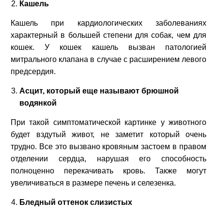
Кашель
Вызвать врача
ВЕТУСЛУГИ
Кашель при кардиологических заболеваниях
+7
(812)
429 39 03
характерный в большей степени для собак, чем для
+7
(981)
817 26 06
ЗООУСЛУГИ
кошек. У кошек кашель вызван патологией
+7
(950)
046 66 80
митрального клапана в случае с расширением левого
ЗООТОВАРЫ
предсердия.
Записаться на прием
Вакансии
ВЕТАПТЕКА
Асцит, который еще называют брюшной
Мы на карте:
водянкой
СПб, пр. Мориса Тореза, д.30
СТАТЬИ
(магазин «Магнит», дальний торец дома, отдельный
При такой симптоматической картинке у животного
вход)
ЦЕНЫ
будет вздутый живот, не заметит который очень
трудно. Все это вызвано кровяным застоем в правом
ВЫЗОВ ВРАЧА НА ДОМ
ЛЕЧЕБНЫЕ КОРМА
отделении сердца, нарушая его способность
полноценно перекачивать кровь. Также могут
КОНТАКТЫ
увеличиваться в размере печень и селезенка.
Бледный оттенок слизистых
ВЫЗОВ ВРАЧА НА ДОМ