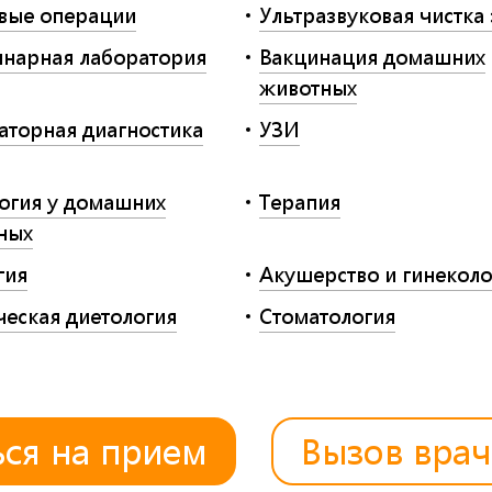
вые операции
Ультразвуковая чистка
инарная лаборатория
Вакцинация домашних
животных
аторная диагностика
УЗИ
огия у домашних
Терапия
ных
гия
Акушерство и гинеколо
ческая диетология
Стоматология
ься на прием
Вызов врач