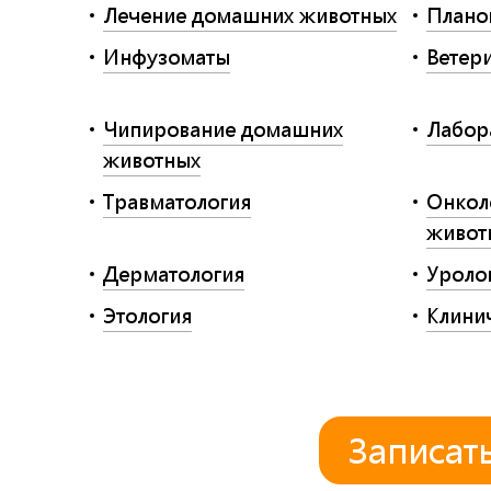
Лечение домашних животных
Плано
Инфузоматы
Ветер
Чипирование домашних
Лабор
животных
Травматология
Онкол
живот
Дерматология
Уроло
Этология
Клини
Записат