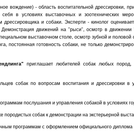
чное вождение) - область воспитательной дрессировки, пр
ь себя в условиях выставочных и зоотехнических меро
м дрессировщика и собаки. Эксперти - кинолог оценивае
. Демонстрация движений на "рыси", осмотр в движении 
а специальном выставочном столе, осмотр зубной и половой 
га, постоянная готовность собаки, не только демонстриро
ендлинга"
приглашает любителей собак любых пород, 
льцев собак по вопросам воспитания и дрессировки в 
рограммам послушания и управления собакой в условиях го
ке породистых собак к демонстрации на экстерьерной выста
очным программам с оформлением официального диплома