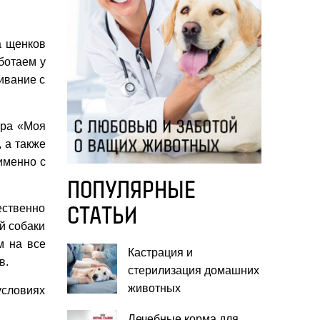
а щенков
ботаем у
ивание с
тра «Моя
 а также
именно с
ПОПУЛЯРНЫЕ
ественно
СТАТЬИ
й собаки
м на все
Кастрация и
в.
стерилизация домашних
животных
условиях
Лечебные корма для