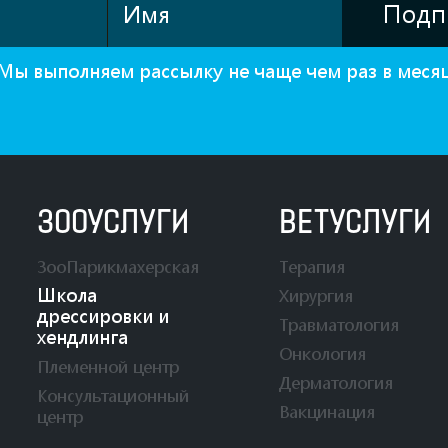
Мы выполняем рассылку не чаще чем раз в меся
ЗООУСЛУГИ
ВЕТУСЛУГИ
ЗооПарикмахерская
Терапия
Школа
Хирургия
дрессировки и
Травматология
хендлинга
Онкология
Племенной центр
Дерматология
Консультационный
Вакцинация
центр