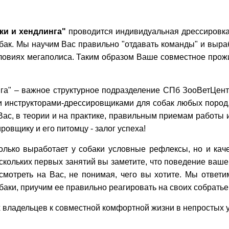
и и хендлинга"
проводится индивидуальная дрессировк
обак. Мы научим Вас правильно "отдавать команды" и выра
ловиях мегаполиса. Таким образом Ваше совместное прож
нга" – важное структурное подразделение СПб ЗооВетЦен
 инструкторами-дрессировщиками для собак любых пород,
ас, в теории и на практике, правильным приемам работы 
овщику и его питомцу - залог успеха!
олько выработает у собаки условные рефлексы, но и кач
скольких первых занятий вы заметите, что поведение ваше
смотреть на Вас, не понимая, чего вы хотите. Мы ответи
аки, приучим ее правильно реагировать на своих собратье
х владельцев к совместной комфортной жизни в непростых 