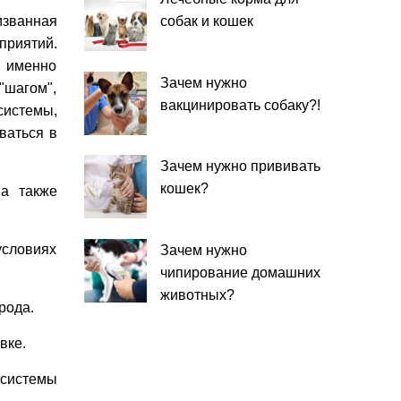
изванная
собак и кошек
приятий.
т именно
Зачем нужно
"шагом",
вакцинировать собаку?!
системы,
ваться в
Зачем нужно прививать
кошек?
а также
условиях
Зачем нужно
чипирование домашних
животных?
рода.
вке.
 системы