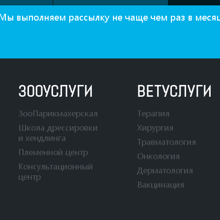
Мы выполняем рассылку не чаще чем раз в меся
ЗООУСЛУГИ
ВЕТУСЛУГИ
ЗооПарикмахерская
Терапия
Школа дрессировки
Хирургия
и хендлинга
Травматология
Племенной центр
Онкология
Консультационный
Дерматология
центр
Вакцинация