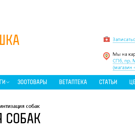
ШКА
Записать
Мы на кар
СПб, пр. 
(магазин 
ГИ
ЗООТОВАРЫ
ВЕТАПТЕКА
СТАТЬИ
Ц
интизация собак
 СОБАК